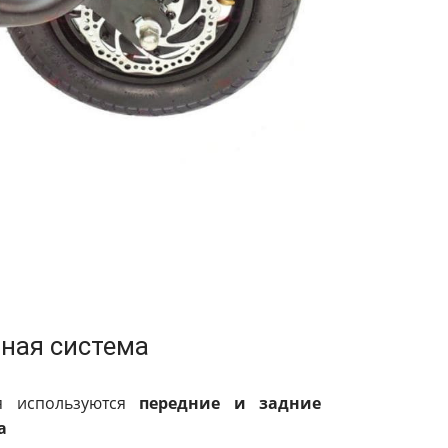
ная система
я используются
передние и задние
а