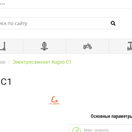
ата
oo
Электросамокат Kugoo C1
 C1
Основные параметр
Макс. скорость: