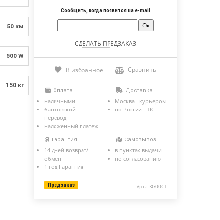
Сообщить, когда появится на e-mail
50 км
500 W
Сравнить
В избранное
150 кг
Оплата
Доставка
наличными
Москва - курьером
банковский
по России - ТК
перевод
наложенный платеж
Гарантия
Самовывоз
14 дней возврат/
в пунктах выдачи
обмен
по согласованию
1 год Гарантия
Предзаказ
Арт.: KG00C1