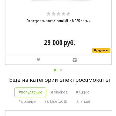
Электросамокат Xiaomi Mijia M365 белый
29 000
руб.
Предзаказ
Ещё из категории электросамокаты
#популярные
#Ninebot
#Kugoo
#мощные
#с bluetooth
#лёгкие