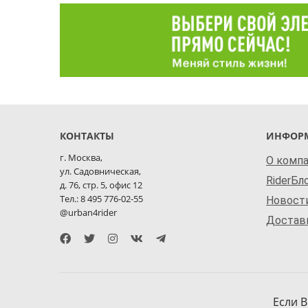
КОНТАКТЫ
ИНФОР
г. Москва,
О комп
ул. Садовническая,
RiderБл
д. 76, стр. 5, офис 12
Тел.: 8 495 776-02-55
Новост
@urban4rider
Доставк
Если В