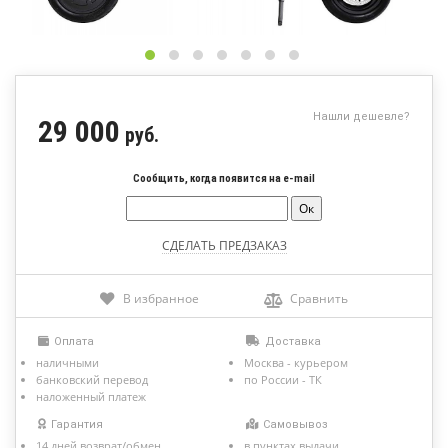
Нашли дешевле?
29 000
руб.
Сообщить, когда появится на e-mail
Сравнить
В избранное
Оплата
Доставка
наличными
Москва - курьером
банковский перевод
по России - ТК
наложенный платеж
Гарантия
Самовывоз
14 дней возврат/обмен
в пунктах выдачи