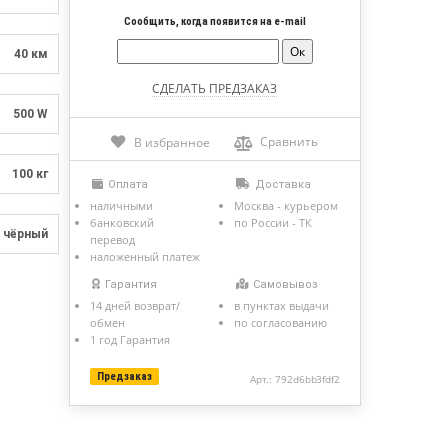
Сообщить, когда появится на e-mail
40 км
500 W
Сравнить
В избранное
100 кг
Оплата
Доставка
наличными
Москва - курьером
банковский
по России - ТК
чёрный
перевод
наложенный платеж
Гарантия
Самовывоз
14 дней возврат/
в пунктах выдачи
обмен
по согласованию
1 год Гарантия
Предзаказ
Арт.: 792d6bb3fdf2