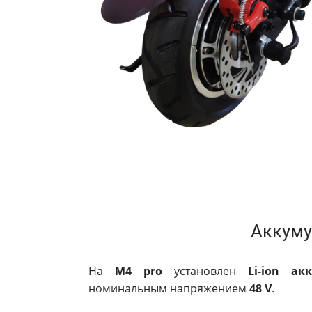
Аккуму
На
M4 pro
установлен
Li-ion а
номинальным напряжением
48 V
.