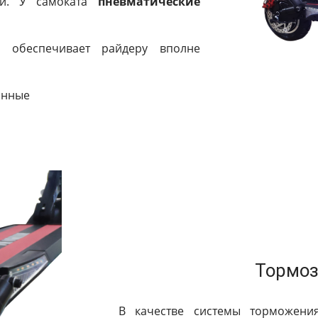
ый. У самоката
пневматические
о обеспечивает райдеру вполне
инные
Тормоз
В качестве системы торможени