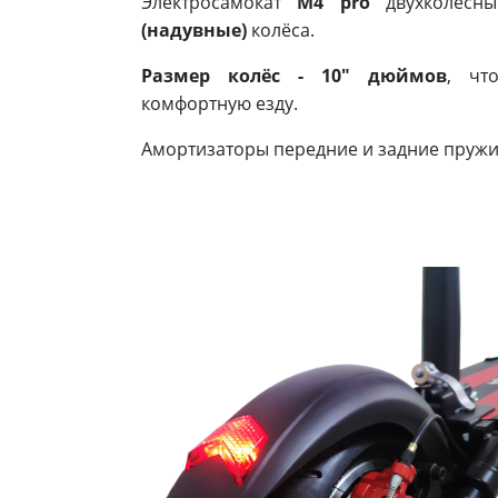
Электросамокат
M4 pro
двухколесн
(надувные)
колёса.
Размер колёс - 10" дюймов
, чт
комфортную езду.
Амортизаторы передние и задние пруж