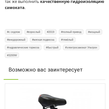
так же выполнить
качественную гидроизоляцию
самоката
.
#с седлом
#взрослый
#2019
#полный привод
#мощный
#внедорожный
#мягкая подвеска
#тяжёлый
#гидравлические тормоза
#быстрый
#электросамокат Ультрон
#3200W
Возможно вас заинтересует