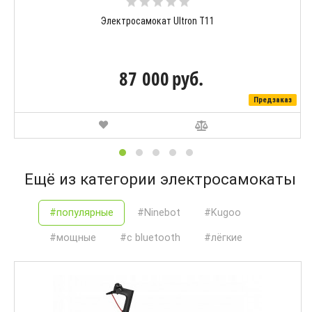
Электросамокат Ultron T11
87 000
руб.
Предзаказ
Ещё из категории электросамокаты
#популярные
#Ninebot
#Kugoo
#мощные
#с bluetooth
#лёгкие