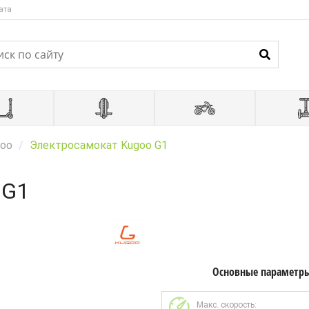
ата
oo
Электросамокат Kugoo G1
 G1
Основные параметр
Макс. скорость: