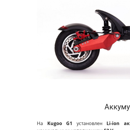
Аккуму
На
Kugoo G1
установлен
Li-ion 