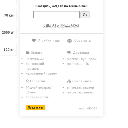
Сообщить, когда появится на e-mail
70 км
2000 W
Сравнить
В избранное
120 кг
Оплата
Доставка
наличными
Москва - курьером
банковский
по России - ТК
перевод
наложенный платеж
Гарантия
Самовывоз
14 дней возврат/
в пунктах выдачи
обмен
по согласованию
1 год Гарантия
Предзаказ
Арт.: KG00G1