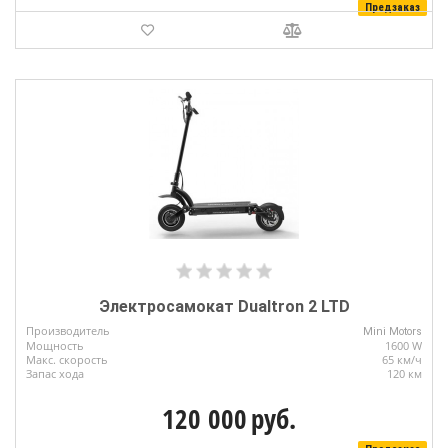
Предзаказ
Электросамокат Dualtron 2 LTD
Производитель
Mini Motors
Мощность
1600 W
Макс. скорость
65 км/ч
Запас хода
120 км
120 000
руб.