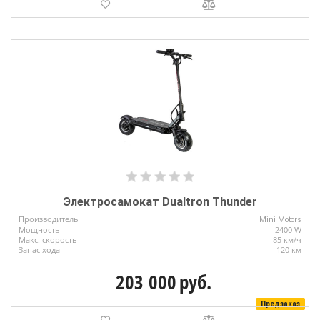
Электросамокат Dualtron Thunder
Производитель
Mini Motors
Мощность
2400 W
Макс. скорость
85 км/ч
Запас хода
120 км
203 000
руб.
Предзаказ