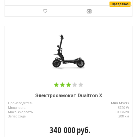
Предзаказ
Электросамокат Dualtron X
Производитель
Mini Motors
Мощность
6720 W
Макс. скорость
100 км/ч
Запас хода
200 км
340 000
руб.