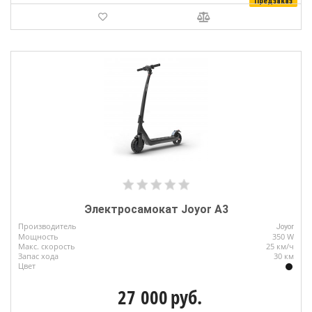
Предзаказ
Электросамокат Joyor A3
Производитель
Joyor
Мощность
350 W
Макс. скорость
25 км/ч
Запас хода
30 км
Цвет
27 000
руб.