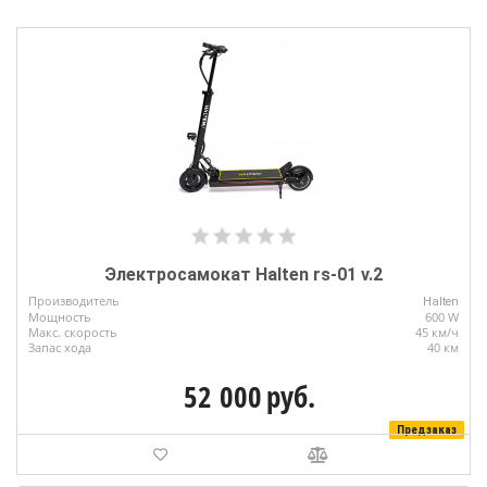
Электросамокат Halten rs-01 v.2
Производитель
Halten
Мощность
600 W
Макс. скорость
45 км/ч
Запас хода
40 км
52 000
руб.
Предзаказ