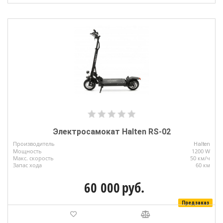
Электросамокат Halten RS-02
Производитель
Halten
Мощность
1200 W
Макс. скорость
50 км/ч
Запас хода
60 км
60 000
руб.
Предзаказ