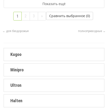
1
2
3
»
← для бездорожья
полноприводные →
Kugoo
Minipro
Ultron
Halten