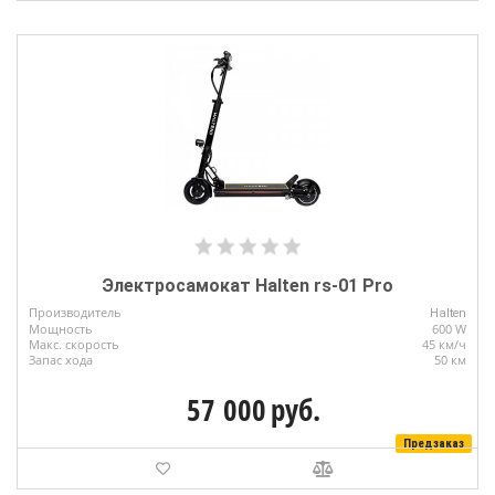
Электросамокат Halten rs-01 Pro
Производитель
Halten
Мощность
600 W
Макс. скорость
45 км/ч
Запас хода
50 км
57 000
руб.
Предзаказ