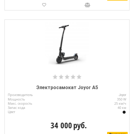
Электросамокат Joyor A5
Производитель
Joyor
Мощность
350 W
Макс. скорость
25 км/ч
Запас хода
40 км
Цвет
34 000
руб.