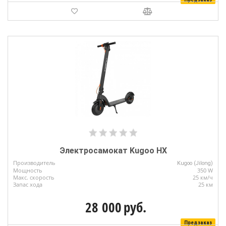
Электросамокат Kugoo HX
Производитель
Kugoo (Jilong)
Мощность
350 W
Макс. скорость
25 км/ч
Запас хода
25 км
28 000
руб.
Предзаказ