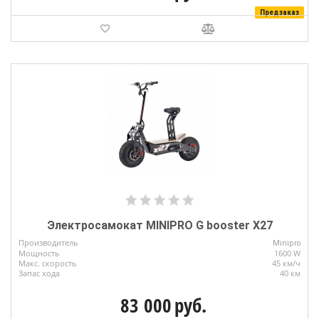
Предзаказ
Электросамокат MINIPRO G booster X27
Производитель
Minipro
Мощность
1600 W
Макс. скорость
45 км/ч
Запас хода
40 км
83 000
руб.