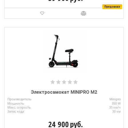
Предзаказ
Электросамокат MINIPRO M2
Производитель
Minipro
Мощность
350 W
Макс. скорость
35 км/ч
Запас хода
30 км
24 900
руб.