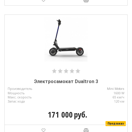
Электросамокат Dualtron 3
Производитель
Mini Motors
Мощность
1600 W
Макс. скорость
65 км/ч
Запас хода
120 км
171 000
руб.
Предзаказ