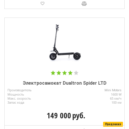
Электросамокат Dualtron Spider LTD
Производитель
Mini Motors
Мощность
1600 W
Макс. скорость
65 км/ч
Запас хода
100 км
149 000
руб.
Предзаказ