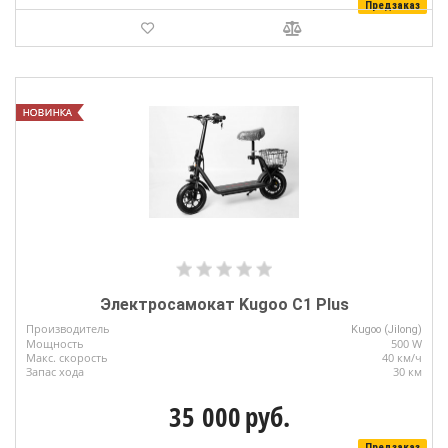
Предзаказ
Электросамокат Kugoo C1 Plus
Производитель
Kugoo (Jilong)
Мощность
500 W
Макс. скорость
40 км/ч
Запас хода
30 км
35 000
руб.
Предзаказ