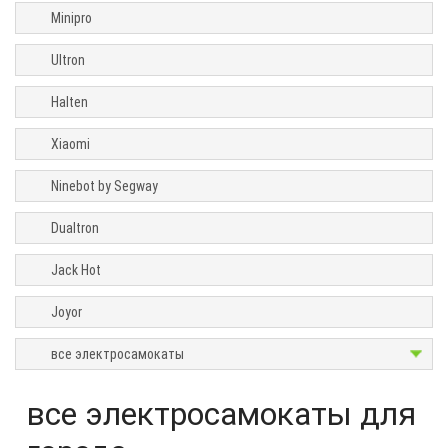
скорость
Minipro
Запас
Ultron
хода
Halten
Максимальная
нагрузка
Xiaomi
Тип
Ninebot by Segway
Возраст
Dualtron
Механизм
сложения
Jack Hot
Число
Joyor
колес
все электросамокаты
Привод
Размер
все электросамокаты для
колёс