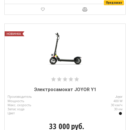
Предзаказ
Электросамокат JOYOR Y1
Производитель
Joyor
Мощность
400 W
Макс. скорость
30 км/ч
Запас хода
30 км
Цвет
33 000
руб.