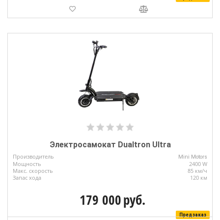
Электросамокат Dualtron Ultra
Производитель
Mini Motors
Мощность
2400 W
Макс. скорость
85 км/ч
Запас хода
120 км
179 000
руб.
Предзаказ