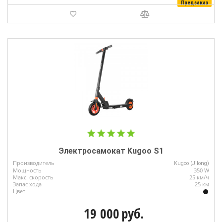
Предзаказ
Электросамокат Kugoo S1
Производитель
Kugoo (Jilong)
Мощность
350 W
Макс. скорость
25 км/ч
Запас хода
25 км
Цвет
19 000
руб.