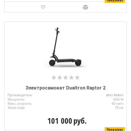
Предзаказ
Электросамокат Dualtron Raptor 2
Производитель
Mini Motors
Мощность
1600 W
Макс. скорость
60 км/ч
Запас хода
70 км
101 000
руб.
Предзаказ