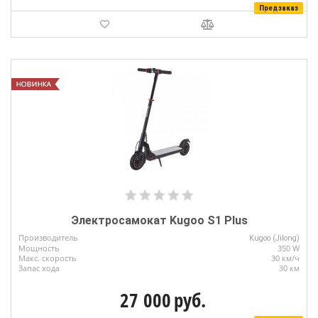
Предзаказ
Электросамокат Kugoo S1 Plus
Производитель
Kugoo (Jilong)
Мощность
350 W
Макс. скорость
30 км/ч
Запас хода
30 км
27 000
руб.