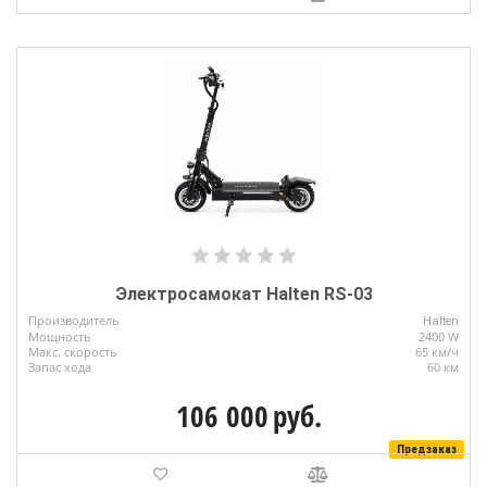
Электросамокат Halten RS-03
Производитель
Halten
Мощность
2400 W
Макс. скорость
65 км/ч
Запас хода
60 км
106 000
руб.
Предзаказ