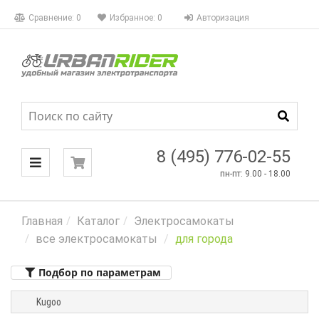
КАТАЛОГ
Сравнение:
0
Избранное:
0
Авторизация
Фильтры
МЕНЮ
Цена
8 (495) 776-02-55
пн-пт: 9.00 - 18.00
Акции
Бренд
Главная
Каталог
Электросамокаты
все электросамокаты
для города
Весовая
категория
Подбор по параметрам
Мощность
Kugoo
Максимальная