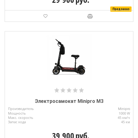
Предзаказ
Электросамокат Minipro M3
Производитель
Minipro
Мощность
1000 W
Макс. скорость
45 км/ч
Запас хода
45 км
39 900
руб.