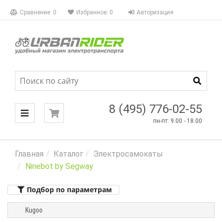
КАТАЛОГ
Сравнение:
0
Избранное:
0
Авторизация
Фильтры
МЕНЮ
Цена
8 (495) 776-02-55
пн-пт: 9.00 - 18.00
Акции
Бренд
Главная
Каталог
Электросамокаты
Ninebot by Segway
Весовая
категория
Подбор по параметрам
Мощность
Kugoo
Максимальная