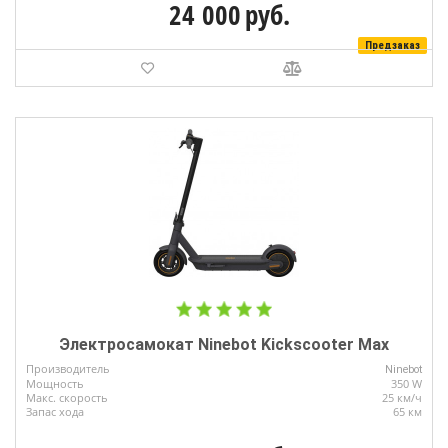
24 000
руб.
Предзаказ
Электросамокат Ninebot Kickscooter Max
Производитель
Ninebot
Мощность
350 W
Макс. скорость
25 км/ч
Запас хода
65 км