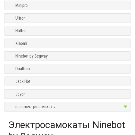
скорость
Minipro
Запас
Ultron
хода
Halten
Максимальная
нагрузка
Xiaomi
Тип
Ninebot by Segway
Возраст
Dualtron
Механизм
сложения
Jack Hot
Число
Joyor
колес
все электросамокаты
Привод
Размер
Электросамокаты Ninebot
колёс