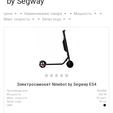
by Segway
Тормоза
ABS
Цена
Наименование товара
Мощность
Макс. скорость
Запас хода
рекуперация
сиденье
Интерфейс
Защита
от
влаги
Электросамокат Ninebot by Segway ES4
Производитель
Ninebot
Мощность
300 W
Макс. скорость
30 км/ч
Запас хода
35 км
Цвет