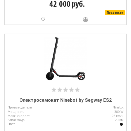
42 000
руб.
Предзаказ
Электросамокат Ninebot by Segway ES2
Производитель
Ninebot
Мощность
300 W
Макс. скорость
25 км/ч
Запас хода
20 км
Цвет