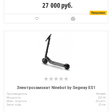
27 000
руб.
Предзаказ
Электросамокат Ninebot by Segway ES1
Производитель
Ninebot
Мощность
250 W
Макс. скорость
20 км/ч
Запас хода
20 км