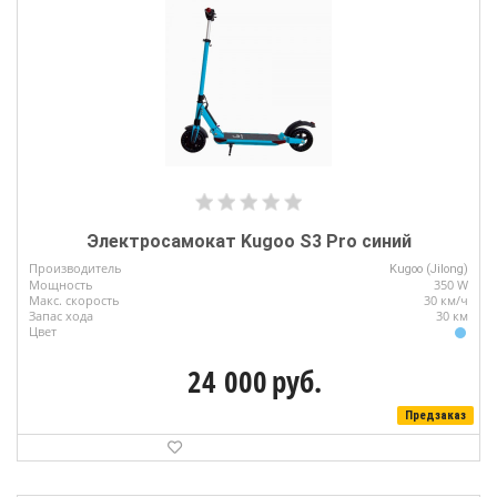
Электросамокат Kugoo S3 Pro синий
Производитель
Kugoo (Jilong)
Мощность
350 W
Макс. скорость
30 км/ч
Запас хода
30 км
Цвет
24 000
руб.
Предзаказ