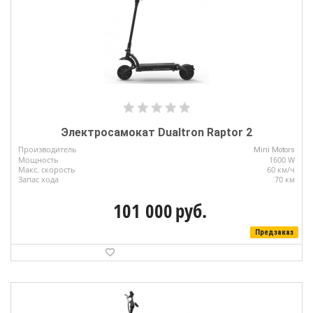
Электросамокат Dualtron Raptor 2
Производитель
Mini Motors
Мощность
1600 W
Макс. скорость
60 км/ч
Запас хода
70 км
101 000
руб.
Предзаказ