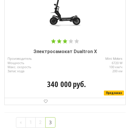
Электросамокат Dualtron X
Производитель
Mini Motors
Мощность
6720 W
Макс. скорость
100 км/ч
Запас хода
200 км
340 000
руб.
Предзаказ
3
«
1
2