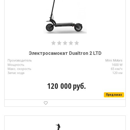
Электросамокат Dualtron 2 LTD
Производитель
Mini Motors
Мощность
1600 W
Макс. скорость
65 км/ч
Запас хода
120 км
120 000
руб.
Предзаказ