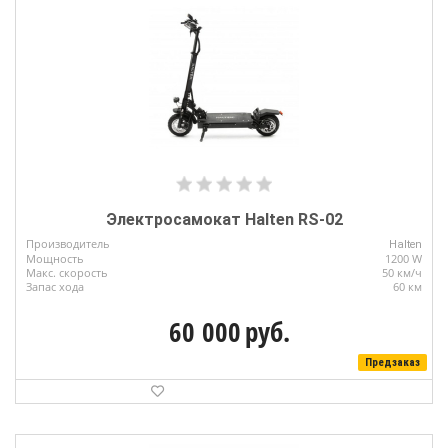
Электросамокат Halten RS-02
Производитель
Halten
Мощность
1200 W
Макс. скорость
50 км/ч
Запас хода
60 км
60 000
руб.
Предзаказ