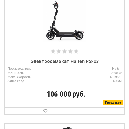
Электросамокат Halten RS-03
Производитель
Halten
Мощность
2400 W
Макс. скорость
65 км/ч
Запас хода
60 км
106 000
руб.
Предзаказ