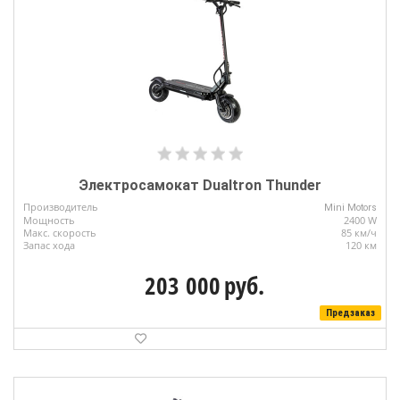
Электросамокат Dualtron Thunder
Производитель
Mini Motors
Мощность
2400 W
Макс. скорость
85 км/ч
Запас хода
120 км
203 000
руб.
Предзаказ