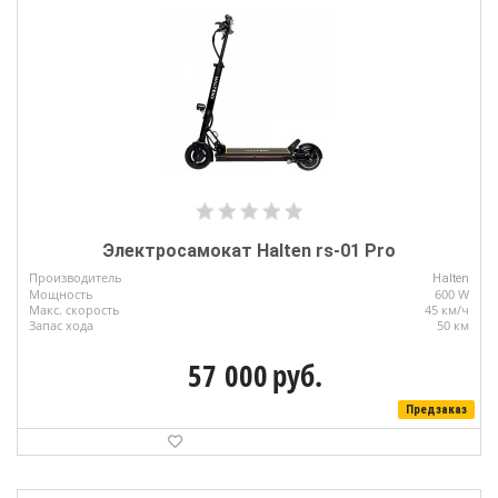
Электросамокат Halten rs-01 Pro
Производитель
Halten
Мощность
600 W
Макс. скорость
45 км/ч
Запас хода
50 км
57 000
руб.
Предзаказ