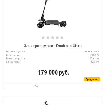
Электросамокат Dualtron Ultra
Производитель
Mini Motors
Мощность
2400 W
Макс. скорость
85 км/ч
Запас хода
120 км
179 000
руб.
Предзаказ