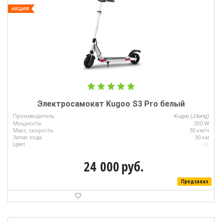
Электросамокат Kugoo S3 Pro белый
Производитель
Kugoo (Jilong)
Мощность
350 W
Макс. скорость
30 км/ч
Запас хода
30 км
Цвет
24 000
руб.
Предзаказ