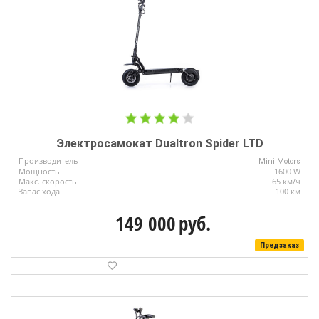
Электросамокат Dualtron Spider LTD
Производитель
Mini Motors
Мощность
1600 W
Макс. скорость
65 км/ч
Запас хода
100 км
149 000
руб.
Предзаказ